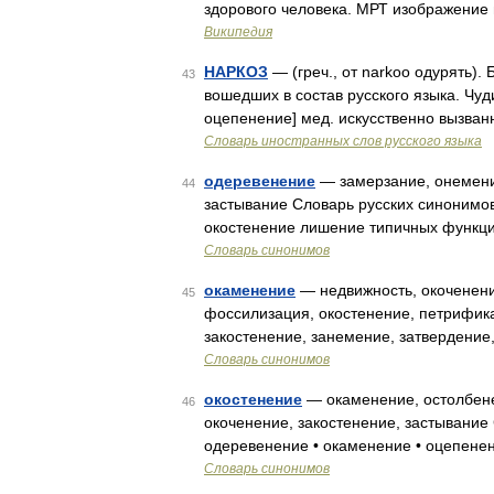
здорового человека. МРТ изображение
Википедия
НАРКОЗ
— (греч., от narkoo одурять).
43
вошедших в состав русского языка. Чуди
оцепенение] мед. искусственно вызва
Словарь иностранных слов русского языка
одеревенение
— замерзание, онемение
44
застывание Словарь русских синонимов
окостенение лишение типичных функци
Словарь синонимов
окаменение
— недвижность, окоченени
45
фоссилизация, окостенение, петрифик
закостенение, занемение, затвердение
Словарь синонимов
окостенение
— окаменение, остолбене
46
окоченение, закостенение, застывание 
одеревенение • окаменение • оцепене
Словарь синонимов