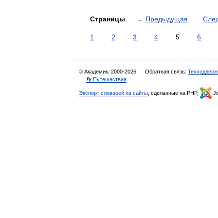
Страницы
←
Предыдущая
Сле
1
2
3
4
5
6
© Академик, 2000-2026
Обратная связь:
Техподдерж
👣 Путешествия
Экспорт словарей на сайты
, сделанные на PHP,
Jo