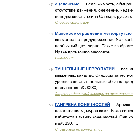
оцепенение
— недвижимость, обмирани
47
отсутствие движения, онемение, недвиж
неподвижность, клинч Словарь русски
Словарь синонимов
Массовое отравление метилртутью в
48
внимание на предупреждение No usarla 
необычный цвет зерна. Такие изображе
Ираке произошло массовое …
Википедия
ТУННЕЛЬНЫЕ НЕВРОПАТИИ
— возник
49
мышечных каналах. Синдром запястног
уровне запястья. Больные обычно пре
появляются в&#8230; …
Энциклопедический словарь по психологии и
ГАНГРЕНА КОНЕЧНОСТЕЙ
— Арника, 3
50
покалыванием, мурашками. Кожа синю
избитости в тканях конечностей. Они 
и&#8230; …
Справочник по гомеопатии