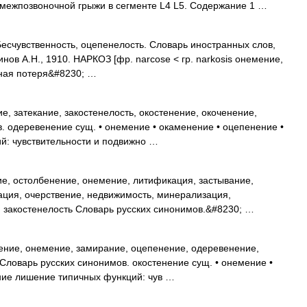
 межпозвоночной грыжи в сегменте L4 L5. Содержание 1 …
 Бесчувственность, оцепенелость. Словарь иностранных слов,
нов А.Н., 1910. НАРКОЗ [фр. narcose < гр. narkosis онемение,
нная потеря&#8230; …
, затекание, закостенелость, окостенение, окоченение,
. одеревенение сущ. • онемение • окаменение • оцепенение •
й: чувствительности и подвижно …
е, остолбенение, онемение, литификация, застывание,
ация, очерствение, недвижимость, минерализация,
, закостенелость Словарь русских синонимов.&#8230; …
ние, онемение, замирание, оцепенение, одеревенение,
Словарь русских синонимов. окостенение сущ. • онемение •
ние лишение типичных функций: чув …