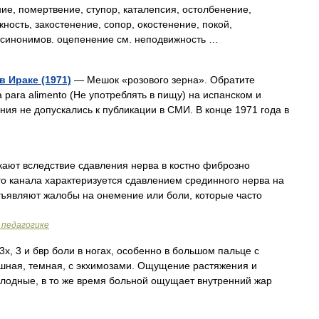
е, помертвение, ступор, каталепсия, остолбенение,
ность, закостенение, сопор, окостенение, покой,
х синонимов. оцепенение см. неподвижность …
 Ираке (1971)
— Мешок «розового зерна». Обратите
para alimento (Не употреблять в пищу) на испанском и
ния не допускались к публикации в СМИ. В конце 1971 года в
ают вследствие сдавления нерва в костно фиброзно
о канала характеризуется сдавлением срединного нерва на
дъявляют жалобы на онемение или боли, которые часто
 педагогике
х, 3 и бвр боли в ногах, особенно в большом пальце с
шная, темная, с экхимозами. Ощущение растяжения и
холодные, в то же время больной ощущает внутренний жар