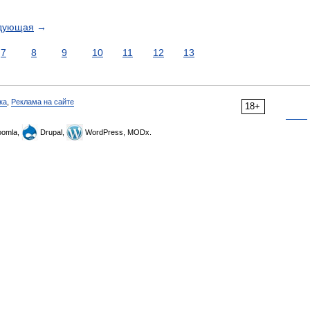
дующая
→
7
8
9
10
11
12
13
ка
,
Реклама на сайте
18+
omla,
Drupal,
WordPress, MODx.